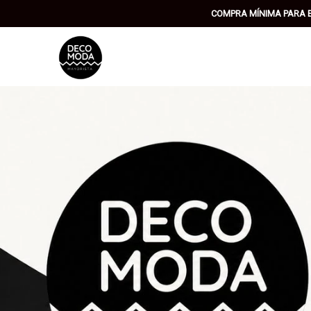
Comprá online productos de Botellas y Termos en DECOMODA MAYO
COMPRA MÍNIMA PARA EN