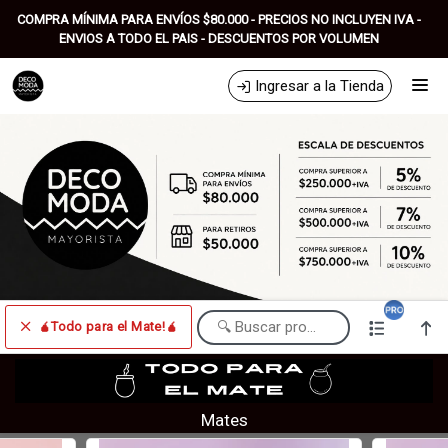
Comprá online productos de 🧉Todo para el Mate!🧉 en DECOMODA
COMPRA MÍNIMA PARA ENVÍOS $80.000 - PRECIOS NO INCLUYEN IVA -
MAYORISTA
ENVIOS A TODO EL PAIS - DESCUENTOS POR VOLUMEN
Ingresar a la Tienda
CÓMO COMPRAR
QUIÉNES SOMOS
REFERENCIAS
GRUPO DE DIFUSIÓN WHATSAPP!
🧉Todo para el Mate!🧉
CONTACTO
Comprá online productos de 🧉Todo para el Mate!🧉 en DECOMODA
MAYORISTA
Mates