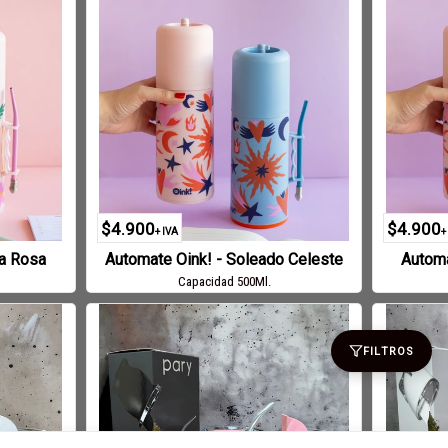
$4.900
$4.900
+ IVA
+
da Rosa
Automate Oink! - Soleado Celeste
Automa
Capacidad 500Ml.
FILTROS