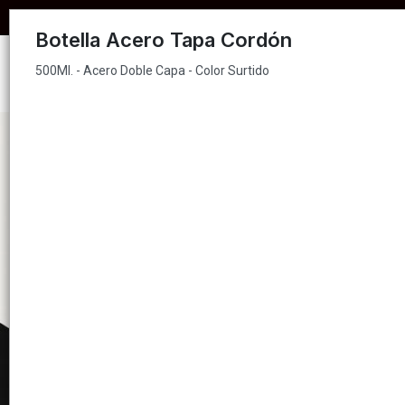
500Ml. - Acero Doble Capa - Color Surtido
COMPRA MÍNIMA PARA EN
Botella Acero Tapa Cordón
500Ml. - Acero Doble Capa - Color Surtido