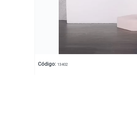
Código
:
13402
Lista vacía