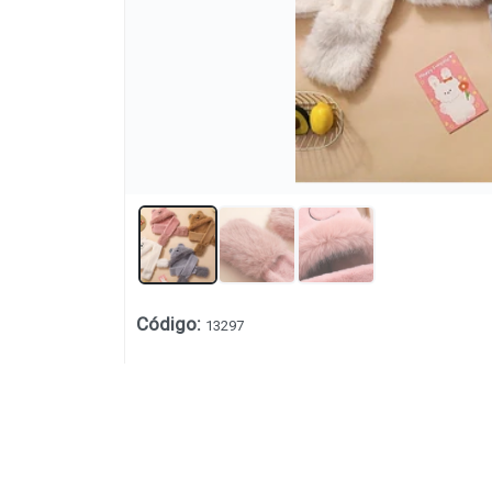
Código
:
13297
Lista vacía