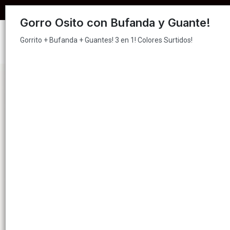
Gorrito + Bufanda + Guantes! 3 en 1! Colores Surtidos!
COMPRA MÍNIMA PARA EN
Gorro Osito con Bufanda y Guante!
Gorrito + Bufanda + Guantes! 3 en 1! Colores Surtidos!