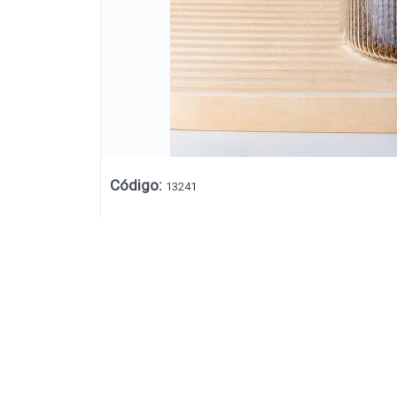
Código
:
13241
Lista vacía