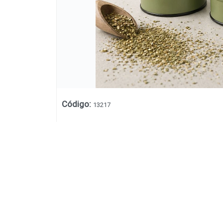
Código
:
13217
Lista vacía