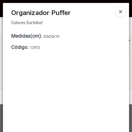
Colores Surtidos!
COMPRA MÍNIMA PARA ENVÍOS $80.000 - PRECIOS NO INCLUYEN IVA -
Organizador Puffer
ENVIOS A TODO EL PAIS - DESCUENTOS POR VOLUMEN
Colores Surtidos!
Ingresar a la Tienda
Medidas(cm)
:
20x20x10
CÓMO COMPRAR
Código
:
12972
QUIÉNES SOMOS
REFERENCIAS
GRUPO DE DIFUSIÓN WHATSAPP!
Menú
CONTACTO
Colores Surtidos!