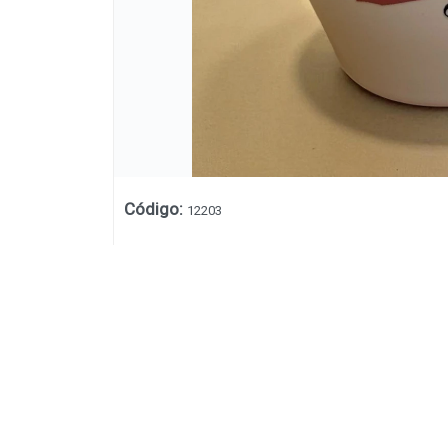
Código
:
12203
Lista vacía